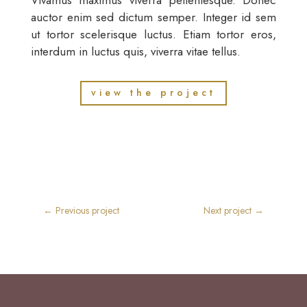
Vivamus maximus viverra pellentesque. Donec
auctor enim sed dictum semper. Integer id sem
ut tortor scelerisque luctus. Etiam tortor eros,
interdum in luctus quis, viverra vitae tellus.
view the project
←
Previous project
Next project
→